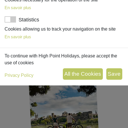
Découvrez nos voyages sur mesure en Europe, conçus
En savoir plus
pour répondre à vos centres d’intérêts et passions, et
soigneusement personnalisés pour une expérience
Statistics
inoubliable
Cookies allowing us to track your navigation on the site
En savoir plus
NOTRE SELECTION DE
VOYAGE
To continue with High Point Holidays, please accept the
use of cookies
Privacy Policy